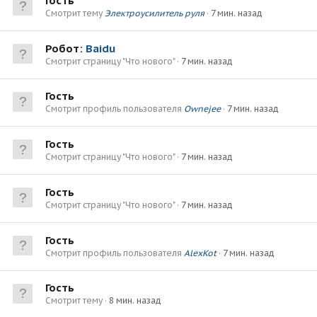
Гость
Смотрит тему
Электроусилитель руля
7 мин. назад
Робот:
Baidu
Смотрит страницу "Что нового"
7 мин. назад
Гость
Смотрит профиль пользователя
Ownejee
7 мин. назад
Гость
Смотрит страницу "Что нового"
7 мин. назад
Гость
Смотрит страницу "Что нового"
7 мин. назад
Гость
Смотрит профиль пользователя
AlexKot
7 мин. назад
Гость
Смотрит тему
8 мин. назад