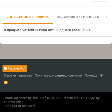
СООБЩЕНИЯ В ПРОФИЛЕ
НЕДАВНЯЯ АКТИВНОСТЬ
КО
В профиле vottaktak пока нет ни одного сообщения.
Русский (RU)
Условия и правила
Политика конфиденциальности
Помощь
R
S
S
®
Forum software by XenForo
© 2010-2019 XenForo Ltd.
|
Style by
ThemeHouse
Перевод от Jumuro ®