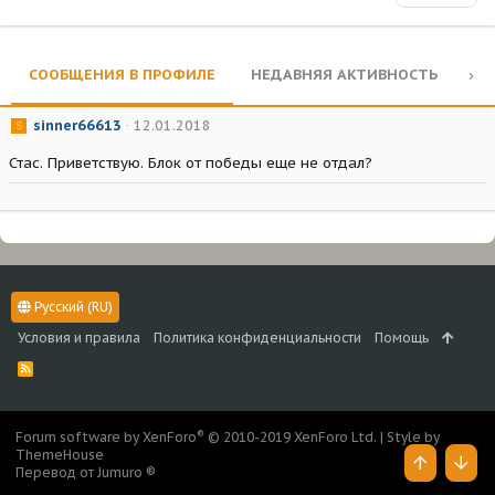
СООБЩЕНИЯ В ПРОФИЛЕ
НЕДАВНЯЯ АКТИВНОСТЬ
КО
sinner66613
12.01.2018
S
Стас. Приветствую. Блок от победы еще не отдал?
Русский (RU)
Условия и правила
Политика конфиденциальности
Помощь
R
S
S
®
Forum software by XenForo
© 2010-2019 XenForo Ltd.
|
Style by
ThemeHouse
Перевод от Jumuro ®
Верх
Низ