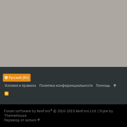
Русский (RU)
Условия и правила
Политика конфиденциальности
Помощь
R
S
S
®
Forum software by XenForo
© 2010-2019 XenForo Ltd.
|
Style by
ThemeHouse
Перевод от Jumuro ®