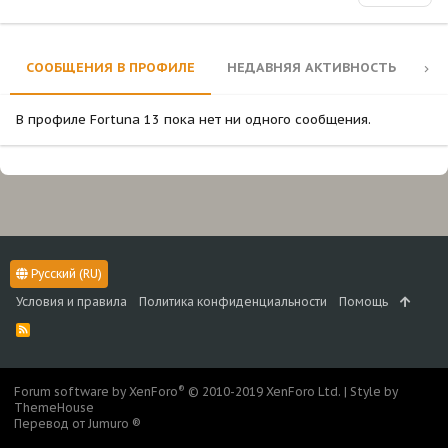
СООБЩЕНИЯ В ПРОФИЛЕ
НЕДАВНЯЯ АКТИВНОСТЬ
КО
В профиле Fortuna 13 пока нет ни одного сообщения.
Русский (RU)
Условия и правила
Политика конфиденциальности
Помощь
R
S
S
®
Forum software by XenForo
© 2010-2019 XenForo Ltd.
|
Style by
ThemeHouse
Перевод от Jumuro ®