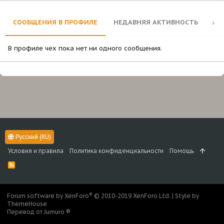
СООБЩЕНИЯ В ПРОФИЛЕ
НЕДАВНЯЯ АКТИВНОСТЬ
КО
В профиле чех пока нет ни одного сообщения.
Русский (RU)
Условия и правила
Политика конфиденциальности
Помощь
R
S
S
®
Forum software by XenForo
© 2010-2019 XenForo Ltd.
|
Style by
ThemeHouse
Перевод от Jumuro ®