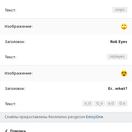
:oops:
Roll Eyes
:rolleyes:
Er... what?
o_O
O_o
o.O
O.o
Смайлы предоставлены бесплатно ресурсом
EmojiOne
.
Помощь