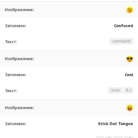
Confused
:confused:
Cool
:cool:
8-)
Stick Out Tongue