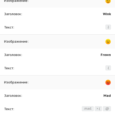
Wink
;)
Frown
:(
Mad
:mad:
>:(
:@