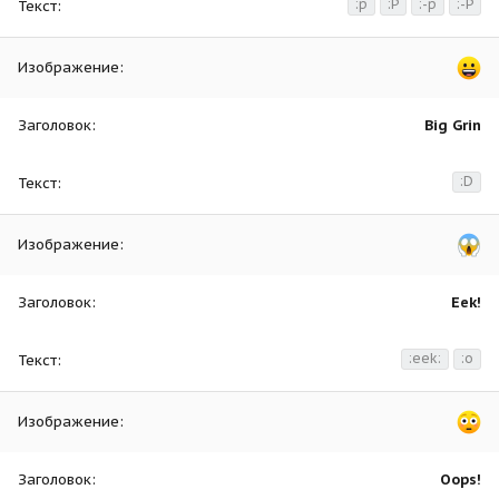
:p
:P
:-p
:-P
Big Grin
:D
Eek!
:eek:
:o
Oops!