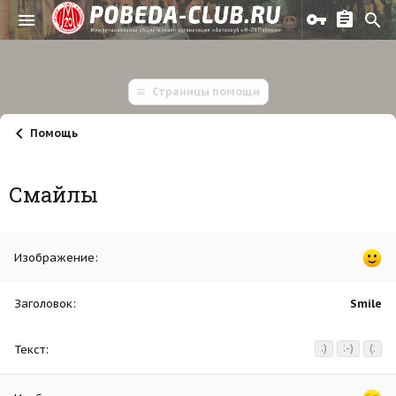
Страницы помощи
Помощь
Смайлы
Smile
:)
:-)
(: