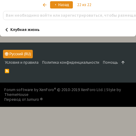
Первый
Назад
22 из 22
Вам необходимо войти или зарегистрироваться, чтобы размеща
Клубная жизнь
Русский (RU)
Условия и правила
Политика конфиденциальности
Помощь
R
S
S
®
Forum software by XenForo
© 2010-2019 XenForo Ltd.
|
Style by
ThemeHouse
Перевод от Jumuro ®