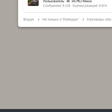
Пользователь
·
48
·
Из
РБ,г.Минск
Сообщения
9 228
Оценка реакций
9 924
Форум
Не только о "Победах"
Разговоры обо