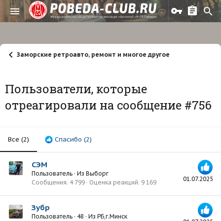
Заморские ретроавто, ремонт и многое другое
Пользователи, которые
отреагировали на сообщение #756
Все
(2)
Спасибо
(2)
СЭМ
Пользователь
·
Из
Выборг
01.07.2025
Сообщения
4 799
Оценка реакций
9 169
Зубр
Пользователь
·
48
·
Из
РБ,г.Минск