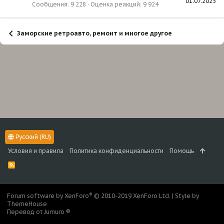
01.07.2025
Сообщения
9 228
Оценка реакций
9 924
Заморские ретроавто, ремонт и многое другое
Русский (RU)
Условия и правила
Политика конфиденциальности
Помощь
R
S
S
®
Forum software by XenForo
© 2010-2019 XenForo Ltd.
|
Style by
ThemeHouse
Перевод от Jumuro ®