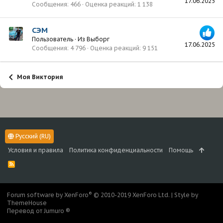
17.06.2025
Сообщения
466
Оценка реакций
1 138
СЭМ
Пользователь
·
Из
Выборг
17.06.2025
Сообщения
4 796
Оценка реакций
9 151
Моя Виктория
Русский (RU)
Условия и правила
Политика конфиденциальности
Помощь
R
S
S
®
Forum software by XenForo
© 2010-2019 XenForo Ltd.
|
Style by
ThemeHouse
Перевод от Jumuro ®