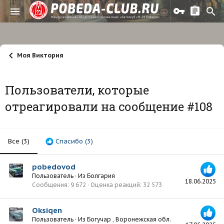
Моя Виктория
Пользователи, которые
отреагировали на сообщение #108
Все
(3)
Спасибо
(3)
pobedovod
Пользователь
·
Из
Болгария
18.06.2025
Сообщения
9 672
Оценка реакций
32 573
Oksiqen
Пользователь
·
Из
Богучар , Воронежская обл.