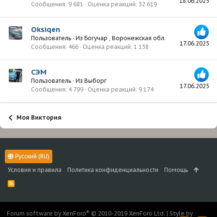
18.06.2025
Сообщения
9 681
Оценка реакций
32 619
Oksiqen
Пользователь
·
Из
Богучар , Воронежская обл.
17.06.2025
Сообщения
466
Оценка реакций
1 138
СЭМ
Пользователь
·
Из
Выборг
17.06.2025
Сообщения
4 799
Оценка реакций
9 174
Моя Виктория
Русский (RU)
Условия и правила
Политика конфиденциальности
Помощь
R
S
S
®
Forum software by XenForo
© 2010-2019 XenForo Ltd.
|
Style by