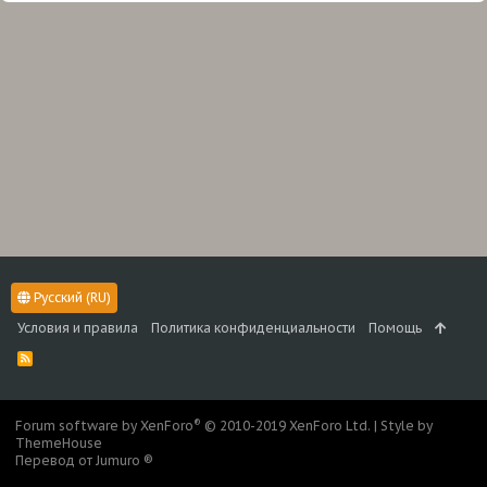
Русский (RU)
Условия и правила
Политика конфиденциальности
Помощь
R
S
S
®
Forum software by XenForo
© 2010-2019 XenForo Ltd.
|
Style by
ThemeHouse
Перевод от Jumuro ®