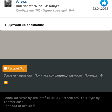
Алекс
Пользователь
·
53
·
Из
Калуга
22.04.2025
Сообщения
705
Оценка реакций
947
Детали на опознание
Русский (RU)
Условия и правила
Политика конфиденциальности
Помощь
R
S
S
®
Forum software by XenForo
© 2010-2019 XenForo Ltd.
|
Style by
ThemeHouse
Перевод от Jumuro ®