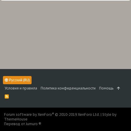
Русский (RU)
Условия и правила
Политика конфиденциальности
Помощь
R
S
S
®
Forum software by XenForo
© 2010-2019 XenForo Ltd.
|
Style by
ThemeHouse
Перевод от Jumuro ®