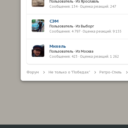
Пользователь
·
Из
Ярославль
Сообщения
134
Оценка реакций
247
СЭМ
Пользователь
·
Из
Выборг
Сообщения
4 797
Оценка реакций
9 155
Михель
Пользователь
·
Из
Москва
Сообщения
423
Оценка реакций
1 262
Форум
Не только о "Победах"
Ретро-Стиль