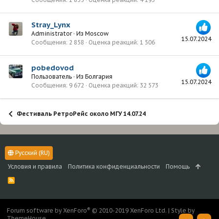
Stray_Lynx
Administrator
·
Из
Moscow
15.07.2024
Сообщения
2 858
Оценка реакций
1 506
pobedovod
Пользователь
·
Из
Болгария
15.07.2024
Сообщения
9 672
Оценка реакций
32 573
Фестиваль РетроРейс около МГУ 14.07.24
Русский (RU)
Условия и правила
Политика конфиденциальности
Помощь
R
S
S
®
Forum software by XenForo
© 2010-2019 XenForo Ltd.
|
Style by
ThemeHouse