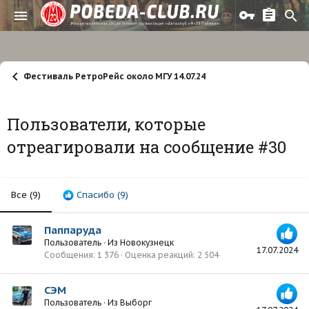
Фестиваль РетроРейс около МГУ 14.07.24
Пользователи, которые
отреагировали на сообщение #30
Все
(9)
Спасибо
(9)
Паппаруда
Пользователь
·
Из
Новокузнецк
17.07.2024
Сообщения
1 376
Оценка реакций
2 504
СЭМ
Пользователь
·
Из
Выборг