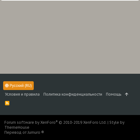
Русский (RU)
Условия и правила
Политика конфиденциальности
Помощь
R
S
S
®
Forum software by XenForo
© 2010-2019 XenForo Ltd.
|
Style by
ThemeHouse
Перевод от Jumuro ®