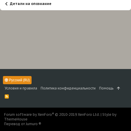
Детали на опознание
Русский (RU)
Условия и правила
Политика конфиденциальности
Помощь
R
S
S
®
Forum software by XenForo
© 2010-2019 XenForo Ltd.
|
Style by
ThemeHouse
Перевод от Jumuro ®