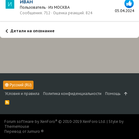
ИВАН
И
Пользователь
·
Из
МОСКВА
05.04.2024
Сообщения
712
Оценка реакций
824
Детали на опознание
Русский (RU)
Условия и правила
Политика конфиденциальности
Помощь
R
S
S
®
Forum software by XenForo
© 2010-2019 XenForo Ltd.
|
Style by
ThemeHouse
Перевод от Jumuro ®