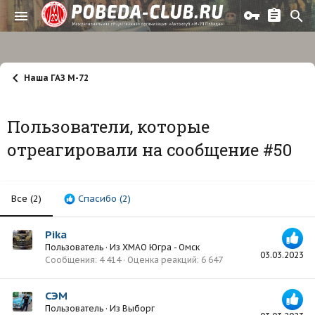
Наша ГАЗ М-72
Пользователи, которые
отреагировали на сообщение #50
Все
(2)
Спасибо
(2)
Pika
Пользователь
·
Из
ХМАО Югра - Омск
03.03.2023
Сообщения
4 414
Оценка реакций
6 647
СЭМ
Пользователь
·
Из
Выборг