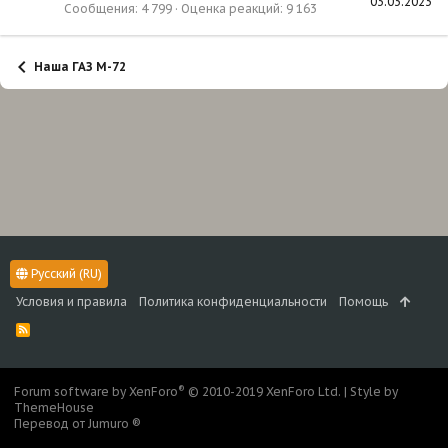
03.03.2023
Сообщения
4 799
Оценка реакций
9 163
Наша ГАЗ М-72
Русский (RU)
Условия и правила
Политика конфиденциальности
Помощь
R
S
S
®
Forum software by XenForo
© 2010-2019 XenForo Ltd.
|
Style by
ThemeHouse
Перевод от Jumuro ®