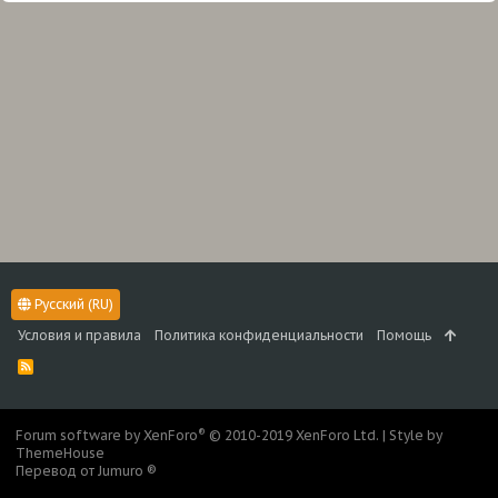
Русский (RU)
Условия и правила
Политика конфиденциальности
Помощь
R
S
S
®
Forum software by XenForo
© 2010-2019 XenForo Ltd.
|
Style by
ThemeHouse
Перевод от Jumuro ®