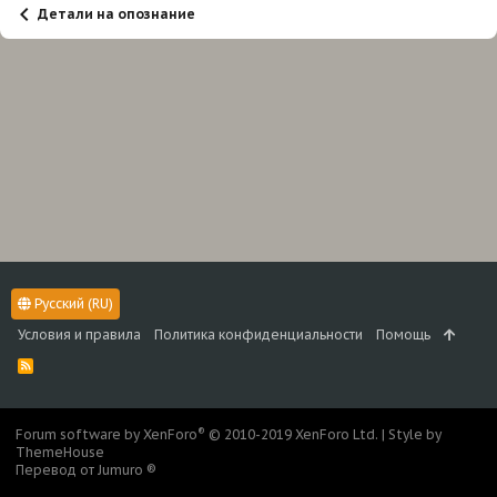
Детали на опознание
Русский (RU)
Условия и правила
Политика конфиденциальности
Помощь
R
S
S
®
Forum software by XenForo
© 2010-2019 XenForo Ltd.
|
Style by
ThemeHouse
Перевод от Jumuro ®