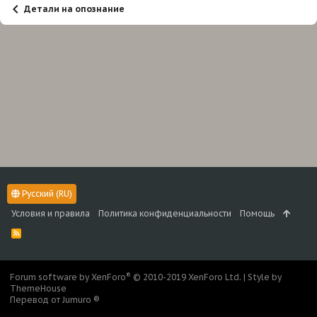
Детали на опознание
Русский (RU)
Условия и правила
Политика конфиденциальности
Помощь
R
S
S
®
Forum software by XenForo
© 2010-2019 XenForo Ltd.
|
Style by
ThemeHouse
Перевод от Jumuro ®