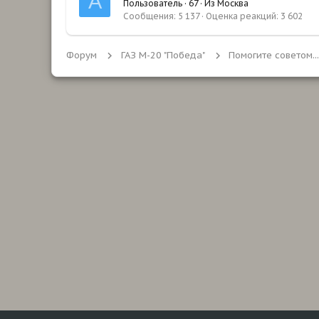
А
Пользователь
·
67
·
Из
Москва
Сообщения
5 137
Оценка реакций
3 602
Форум
ГАЗ М-20 "Победа"
Помогите советом...