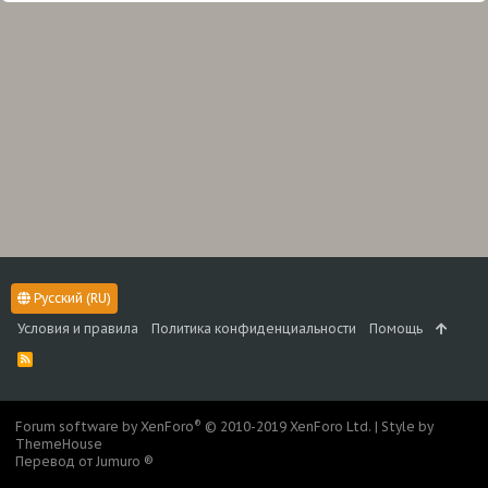
Русский (RU)
Условия и правила
Политика конфиденциальности
Помощь
R
S
S
®
Forum software by XenForo
© 2010-2019 XenForo Ltd.
|
Style by
ThemeHouse
Перевод от Jumuro ®