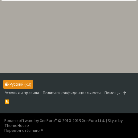
Русский (RU)
Условия и правила
Политика конфиденциальности
Помощь
R
S
S
®
Forum software by XenForo
© 2010-2019 XenForo Ltd.
|
Style by
ThemeHouse
Перевод от Jumuro ®