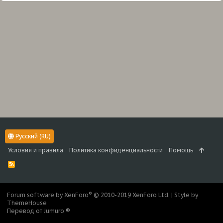
Русский (RU)
Условия и правила
Политика конфиденциальности
Помощь
R
S
S
®
Forum software by XenForo
© 2010-2019 XenForo Ltd.
|
Style by
ThemeHouse
Перевод от Jumuro ®