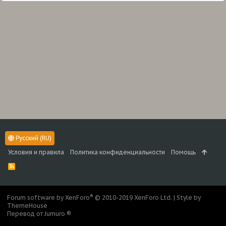
Русский (RU)
Условия и правила
Политика конфиденциальности
Помощь
R
S
S
®
Forum software by XenForo
© 2010-2019 XenForo Ltd.
|
Style by
ThemeHouse
Перевод от Jumuro ®