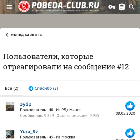
мопед карпаты
Пользователи, которые
отреагировали на сообщение #12
Все
(2)
Спасибо
(2)
Зубр
Пользователь
·
48
·
Из
РБ,г.Минск
08.05.2020
Сообщения
9 229
Оценка реакций
9 935
Yura_Sv
Пользователь
·
45
·
Из
Москва