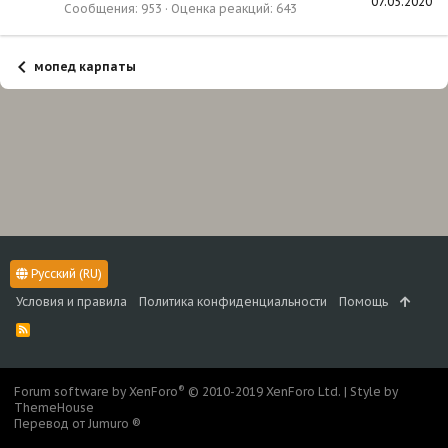
07.05.2020
Сообщения
953
Оценка реакций
643
мопед карпаты
Русский (RU)
Условия и правила
Политика конфиденциальности
Помощь
R
S
S
®
Forum software by XenForo
© 2010-2019 XenForo Ltd.
|
Style by
ThemeHouse
Перевод от Jumuro ®