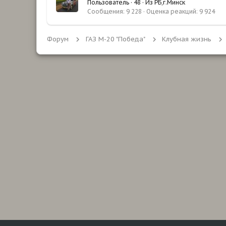
Пользователь
·
48
·
Из
РБ,г.Минск
Сообщения
9 228
Оценка реакций
9 924
Форум
ГАЗ М-20 "Победа"
Клубная жизнь