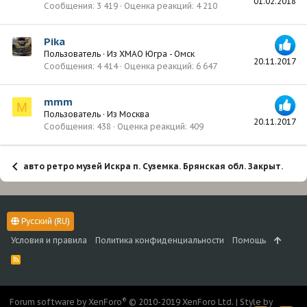
01.02.2018
Сообщения
3 419
Оценка реакций
4 210
Pika
Пользователь
·
Из
ХМАО Югра - Омск
20.11.2017
Сообщения
4 414
Оценка реакций
6 647
mmm
M
Пользователь
·
Из
Москва
20.11.2017
Сообщения
438
Оценка реакций
409
авто ретро музей Искра п. Суземка. Брянская обл. Закрыт. Бол
Русский (RU)
Условия и правила
Политика конфиденциальности
Помощь
R
S
S
®
Forum software by XenForo
© 2010-2019 XenForo Ltd.
|
Style by