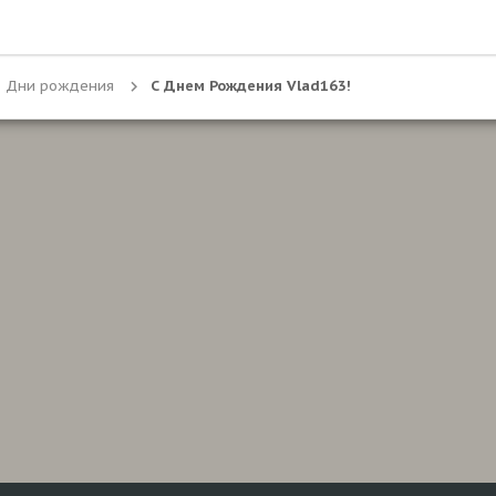
Дни рождения
С Днем Рождения Vlad163!