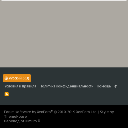
Русский (RU)
Условия и правила
Политика конфиденциальности
Помощь
R
S
S
®
Forum software by XenForo
© 2010-2019 XenForo Ltd.
|
Style by
ThemeHouse
Перевод от Jumuro ®