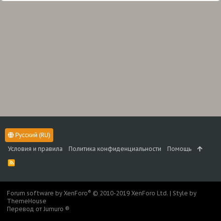
Русский (RU)
Условия и правила
Политика конфиденциальности
Помощь
R
S
S
®
Forum software by XenForo
© 2010-2019 XenForo Ltd.
|
Style by
ThemeHouse
Перевод от Jumuro ®