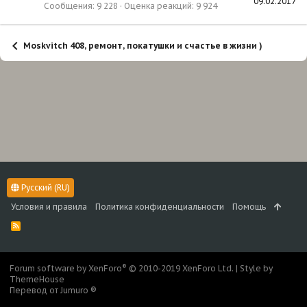
09.02.2017
Сообщения
9 228
Оценка реакций
9 924
Moskvitch 408, ремонт, покатушки и счастье в жизни )
Русский (RU)
Условия и правила
Политика конфиденциальности
Помощь
R
S
S
®
Forum software by XenForo
© 2010-2019 XenForo Ltd.
|
Style by
ThemeHouse
Перевод от Jumuro ®