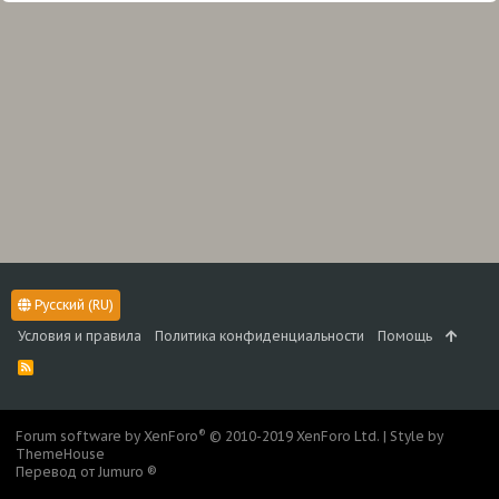
Русский (RU)
Условия и правила
Политика конфиденциальности
Помощь
R
S
S
®
Forum software by XenForo
© 2010-2019 XenForo Ltd.
|
Style by
ThemeHouse
Перевод от Jumuro ®