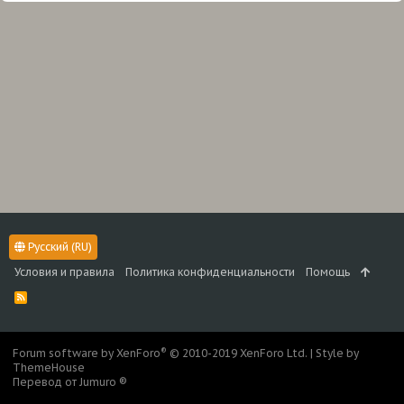
Русский (RU)
Условия и правила
Политика конфиденциальности
Помощь
R
S
S
®
Forum software by XenForo
© 2010-2019 XenForo Ltd.
|
Style by
ThemeHouse
Перевод от Jumuro ®