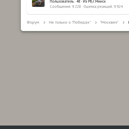
Пользователь
·
48
·
Из
РБ,г.Минск
Сообщения
9 228
Оценка реакций
9 924
Форум
Не только о "Победах"
"Москвич"