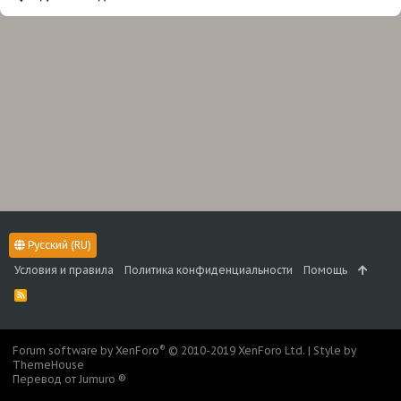
Русский (RU)
Условия и правила
Политика конфиденциальности
Помощь
R
S
S
®
Forum software by XenForo
© 2010-2019 XenForo Ltd.
|
Style by
ThemeHouse
Перевод от Jumuro ®