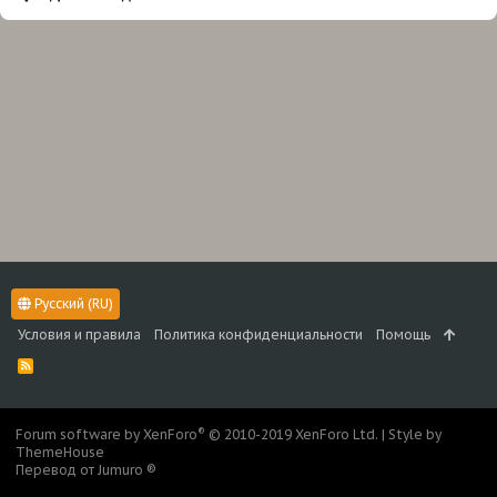
Русский (RU)
Условия и правила
Политика конфиденциальности
Помощь
R
S
S
®
Forum software by XenForo
© 2010-2019 XenForo Ltd.
|
Style by
ThemeHouse
Перевод от Jumuro ®