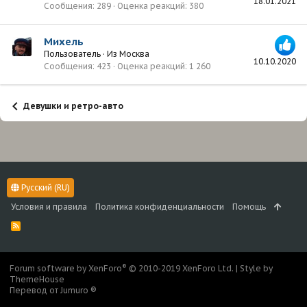
18.01.2021
Сообщения
289
Оценка реакций
380
Михель
Пользователь
·
Из
Москва
10.10.2020
Сообщения
423
Оценка реакций
1 260
Девушки и ретро-авто
Русский (RU)
Условия и правила
Политика конфиденциальности
Помощь
R
S
S
®
Forum software by XenForo
© 2010-2019 XenForo Ltd.
|
Style by
ThemeHouse
Перевод от Jumuro ®