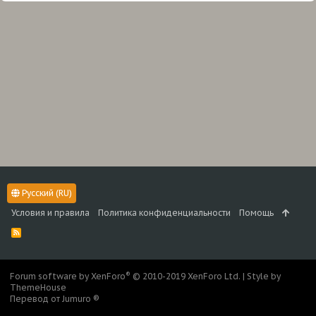
Русский (RU)
Условия и правила
Политика конфиденциальности
Помощь
R
S
S
®
Forum software by XenForo
© 2010-2019 XenForo Ltd.
|
Style by
ThemeHouse
Перевод от Jumuro ®