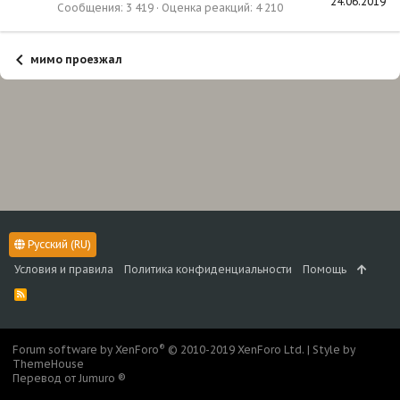
24.06.2019
Сообщения
3 419
Оценка реакций
4 210
мимо проезжал
Русский (RU)
Условия и правила
Политика конфиденциальности
Помощь
R
S
S
®
Forum software by XenForo
© 2010-2019 XenForo Ltd.
|
Style by
ThemeHouse
Перевод от Jumuro ®