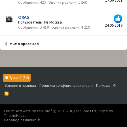
17.09.2021
Сообщения
423
Оценка реакций
1 260
ORAS
Пользователь
·
Из
Москва
24.06.2019
Сообщения
3 419
Оценка реакций
4 210
мимо проезжал
Русский (RU)
Условия и правила
Политика конфиденциальности
Помощь
R
S
S
®
Forum software by XenForo
© 2010-2019 XenForo Ltd.
|
Style by
ThemeHouse
Перевод от Jumuro ®