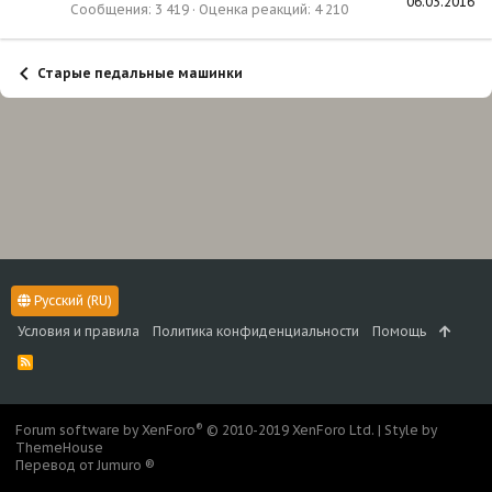
06.03.2016
Сообщения
3 419
Оценка реакций
4 210
Старые педальные машинки
Русский (RU)
Условия и правила
Политика конфиденциальности
Помощь
R
S
S
®
Forum software by XenForo
© 2010-2019 XenForo Ltd.
|
Style by
ThemeHouse
Перевод от Jumuro ®