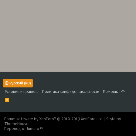
Русский (RU)
Условия и правила
Политика конфиденциальности
Помощь
R
S
S
®
Forum software by XenForo
© 2010-2019 XenForo Ltd.
|
Style by
ThemeHouse
Перевод от Jumuro ®