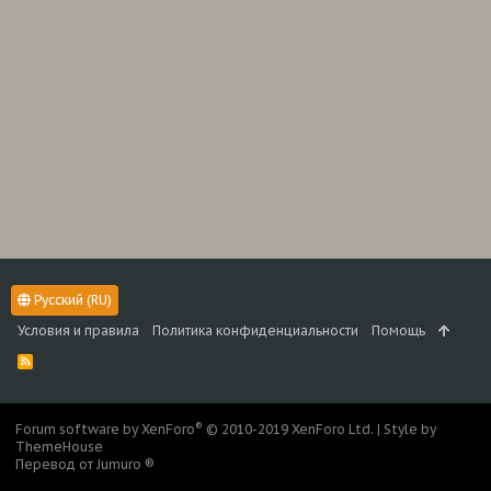
Русский (RU)
Условия и правила
Политика конфиденциальности
Помощь
R
S
S
®
Forum software by XenForo
© 2010-2019 XenForo Ltd.
|
Style by
ThemeHouse
Перевод от Jumuro ®