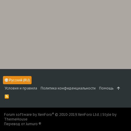
Русский (RU)
Условия и правила
Политика конфиденциальности
Помощь
R
S
S
®
Forum software by XenForo
© 2010-2019 XenForo Ltd.
|
Style by
ThemeHouse
Перевод от Jumuro ®