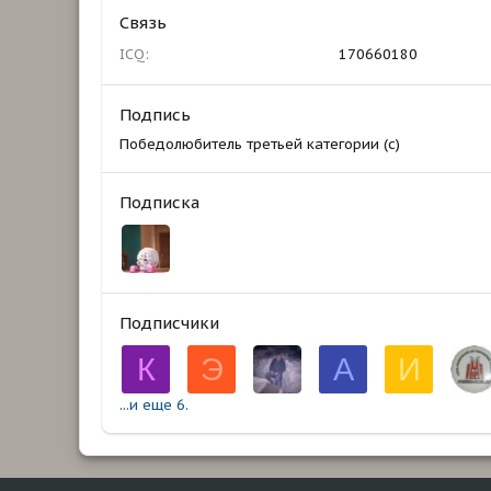
Связь
ICQ
170660180
Подпись
Победолюбитель третьей категории (с)
Подписка
Подписчики
К
Э
А
И
...и еще 6.